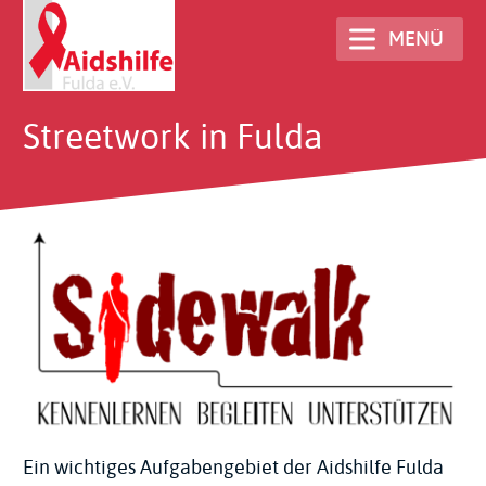
Direkt
MENÜ
zum
Inhalt
Streetwork in Fulda
Ein wichtiges Aufgabengebiet der Aidshilfe Fulda